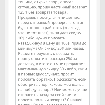
тишина, открыл спор , описал
ситуацию, прошу частичный возврат
125 $ без возврата товара .
Продавец проснулся и пишет, мол
перед отправкой проверял его и он
будет хорошо работать (знал гад,
что не тот шлет), типа дает скидку
10$ либо нужно прислать
назад.Скинул я цену до 100$, прям до
минимума.Он скидку 20$ или назад.
Решил я подумать о возврате,
прошу оплатить расходы 25$ за
доставку, в итоге он мне предлагает
максимальную скидку 30$ либо, как и
в первых двух случаях, просит
прислать обратно. Подскажите, если
обострить спор, каковы мои шансы
на победу в споре? Или может лучше
отправить назад за свой счет и
просить полный возврат? С нашей
почтой боюсь и с телефоном